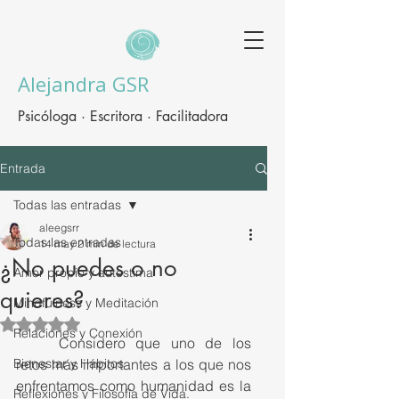
Alejandra GSR
Psicóloga · Escritora · Facilitadora
Entrada
Todas las entradas
aleegsrr
Todas las entradas
14 may
2 min de lectura
¿No puedes o no
Amor propio y autestima
quieres?
Mindfulness y Meditación
Obtuvo NaN de 5 estrellas.
Relaciones y Conexión
	Considero que uno de los 
Bienestar y Hábitos
retos más importantes a los que nos 
enfrentamos como humanidad es la 
Reflexiones y Filosofía de Vida.