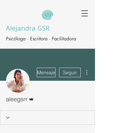
Alejandra GSR
Psicóloga · Escritora · Facilitadora
Más acciones
Mensaje
Seguir
Administrador
aleegsrr